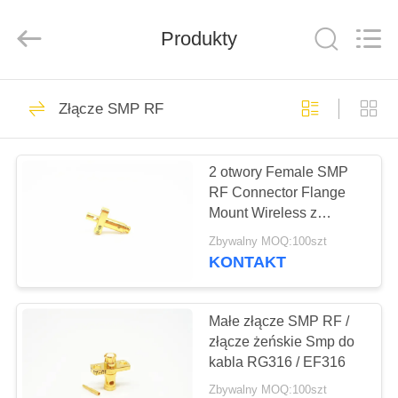
Xi'an
Elite
Electronics
Co.,
Produkty
Ltd..
All
Rights
Reserved.
DOM
207
Złącze SMP RF
Złącze RF SMA
PRODUKTY
2 otwory Female SMP
RF Connector Flange
O
Mount Wireless z
NAS
kompaktowymi
Zbywalny MOQ:100szt
rozmiarami
KONTAKT
236
WYCIECZKA
PO
Małe złącze SMP RF /
Złącze SMP RF
złącze żeńskie Smp do
FABRYCE
kabla RG316 / EF316
Zbywalny MOQ:100szt