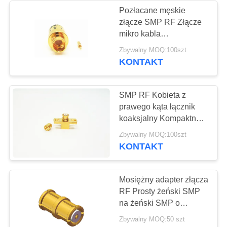
Pozłacane męskie
złącze SMP RF Złącze
135
mikro kabla
koncentrycznego Flex
Zbywalny MOQ:100szt
Złącze RF 2,92 mm
405
KONTAKT
SMP RF Kobieta z
prawego kąta łącznik
koaksjalny Kompaktny
rozmiar
15
Zbywalny MOQ:100szt
KONTAKT
Złącze RF 3,5 mm
Mosiężny adapter złącza
RF Prosty żeński SMP
na żeński SMP o
długości 6,45 mm
Zbywalny MOQ:50 szt