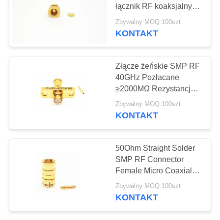
VR
łącznik RF koaksjalny
SHOW
Złote
Zbywalny MOQ:100szt
KONTAKT
12
SITEMAP
Złącze RF 1,85 mm
Złącze żeńskie SMP RF
40GHz Pozłacane
PRIVACY
≥2000MΩ Rezystancja
POLICY
izolacji
Zbywalny MOQ:100szt
KONTAKT
40
50Ohm Straight Solder
SMP RF Connector
Złącze RF 2,4 mm
Female Micro Coaxial
Connector
Zbywalny MOQ:100szt
KONTAKT