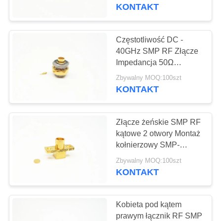
KONTROLA
KONTAKT
JAKOŚCI
Częstotliwość DC -
98
SKONTAKTUJ
40GHz SMP RF Złącze
Impedancja 50Ω
SIĘ
Złącze RF SMPM
Pozłacany męski typ
Zbywalny MOQ:100szt
Z
KONTAKT
NAMI
Złącze żeńskie SMP RF
AKTUALNOŚCI
kątowe 2 otwory Montaż
kołnierzowy SMP-
23
JWFB2 CE
POPROSIĆ
Zbywalny MOQ:100szt
KONTAKT
O
Złącze RF 1,0 mm
WYCENĘ
Kobieta pod kątem
prawym łącznik RF SMP