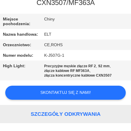
KONTROLA
CXN3507/MF363A
JAKOŚCI
Miejsce
Chiny
pochodzenia:
SKONTAKTUJ
Nazwa handlowa:
ELT
SIĘ
Orzecznictwo:
CE,ROHS
Z
Numer modelu:
K-J507G-1
NAMI
High Light:
,
,
Precyzyjne męskie złącze RF 2
92 mm
,
złącze kablowe RF MF363A
AKTUALNOŚCI
złącza koncentryczne kablowe CXN3507
SKONTAKTUJ SIĘ Z NAMI!
POPROSIĆ
O
WYCENĘ
SZCZEGÓŁY ODKRYWANIA