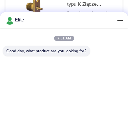
typu K Złącze
kołnierzowe Rozstaw
Depending on the quantity MOQ:MOQ 30szt
otworów 12,2 mm i
KONTAKT
Elite
średnica sworznia 1,3
mm
7:31 AM
popularne kategorie
Wszystko
Good day, what product are you looking for?
Złącze RF SMA
Złącze SMP RF
Złącze RF SMPM
Złącze RF 1,0 mm
Złącze RF 1,85 mm
Złącze RF 2,4 mm
Złącze RF 2,92 mm
Złącze RF 3,5 mm