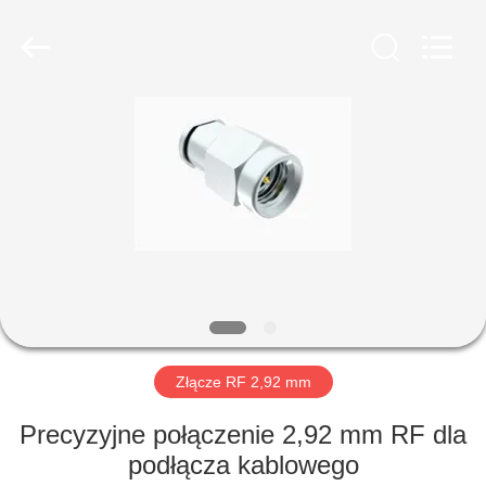
Xi'an
Elite
Electronics
Co.,
Ltd..
All
Rights
Reserved.
DOM
PRODUKTY
O
NAS
WYCIECZKA
PO
Złącze RF 2,92 mm
FABRYCE
Precyzyjne połączenie 2,92 mm RF dla
podłącza kablowego