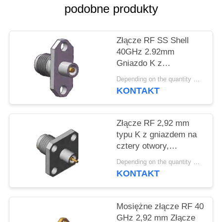
VR
podobne produkty
SHOW
Złącze RF SS Shell
SITEMAP
40GHz 2.92mm
Gniazdo K z
kołnierzem, rozstaw
PRIVACY
Depending on the quantity MOQ:MOQ 30szt
otworów 0,480 cala
KONTAKT
POLICY
(12,2 mm)
Złącze RF 2,92 mm
typu K z gniazdem na
cztery otwory,
kwadratowy kołnierz
Depending on the quantity MOQ:MOQ 30szt
12,7 mm (0,5 cala),
KONTAKT
średnica pinu 1,3 mm,
0,8 mm, 0,7 mm
Mosiężne złącze RF 40
GHz 2,92 mm Złącze