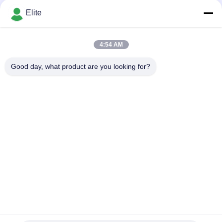
Depending on the quantity MOQ:w magazynie
ograniczonym
KONTAKT
Elite
zaczepem, 18 GHz, 50
omów
4:54 AM
popularne kategorie
Wszystko
Good day, what product are you looking for?
Złącze RF SMA
Złącze SMP RF
Złącze RF SMPM
Złącze RF 1,0 mm
Złącze RF 1,85 mm
Złącze RF 2,4 mm
Złącze RF 2,92 mm
Złącze RF 3,5 mm
Subskrybować