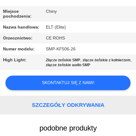
KONTROLA
JAKOŚCI
Miejsce
Chiny
pochodzenia:
Nazwa handlowa:
ELT (Elite)
SKONTAKTUJ
Orzecznictwo:
CE ROHS
SIĘ
Numer modelu:
SMP-KF506-26
Z
NAMI
High Light:
,
,
Złącze żeńskie SMP
złącze żeńskie z kołnierzem
złącze żeńskie audio SMP
AKTUALNOŚCI
SKONTAKTUJ SIĘ Z NAMI!
POPROSIĆ
SZCZEGÓŁY ODKRYWANIA
O
WYCENĘ
podobne produkty