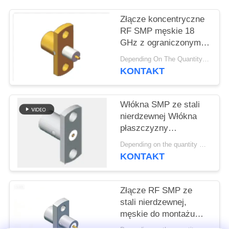
VR
SHOW
Złącze koncentryczne
RF SMP męskie 18
GHz z ograniczonym
SITEMAP
zatrzaskiem,
Depending On The Quantity MOQ:50pcs，No MOQ Restriction If In Stocks
przelotowe, do
KONTAKT
lutowania, z
PRIVACY
kołnierzem, do sprzętu
POLICY
telemetrycznego i
Włókna SMP ze stali
systemów radarowych
nierdzewnej Włókna
płaszczyzny
półprzeciągania
Depending on the quantity MOQ:50
Włókna SMP wtyczka
KONTAKT
2 otwory Włókna paska
ograniczona
częstotliwość
Złącze RF SMP ze
odciągania do 18 GHz
stali nierdzewnej,
męskie do montażu
kołnierzowego, z