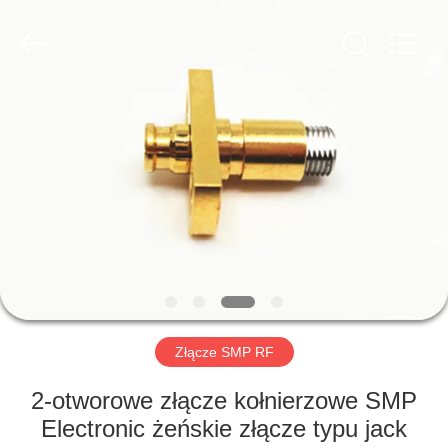
Xi'an
Elite
Electronics
Co.,
Ltd..
All
Rights
Reserved.
DOM
PRODUKTY
O
NAS
WYCIECZKA
PO
Złącze SMP RF
FABRYCE
2-otworowe złącze kołnierzowe SMP
Electronic żeńskie złącze typu jack