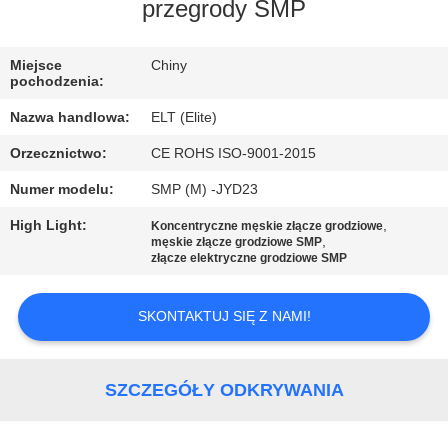
KONTROLA
przegrody SMP
JAKOŚCI
Miejsce
Chiny
pochodzenia:
SKONTAKTUJ
Nazwa handlowa:
ELT (Elite)
SIĘ
Orzecznictwo:
CE ROHS ISO-9001-2015
Z
Numer modelu:
SMP (M) -JYD23
NAMI
High Light:
,
Koncentryczne męskie złącze grodziowe
,
męskie złącze grodziowe SMP
AKTUALNOŚCI
złącze elektryczne grodziowe SMP
SKONTAKTUJ SIĘ Z NAMI!
POPROSIĆ
O
WYCENĘ
SZCZEGÓŁY ODKRYWANIA