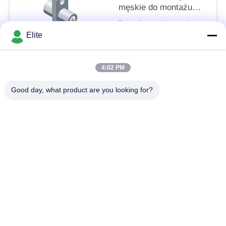
męskie do montażu
kołnierzowego, z
Depending on the quantity MOQ:w magazynie
ograniczonym
KONTAKT
Elite
zaczepem, 18 GHz, 50
omów
4:02 PM
popularne kategorie
Wszystko
Good day, what product are you looking for?
Złącze RF SMA
Złącze SMP RF
Złącze RF SMPM
Złącze RF 1,0 mm
Złącze RF 1,85 mm
Złącze RF 2,4 mm
Złącze RF 2,92 mm
Złącze RF 3,5 mm