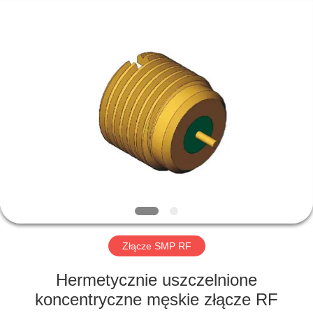
Xi'an
Elite
Electronics
Co.,
Ltd..
All
Rights
Reserved.
DOM
PRODUKTY
O
NAS
WYCIECZKA
PO
Złącze SMP RF
FABRYCE
Hermetycznie uszczelnione
koncentryczne męskie złącze RF