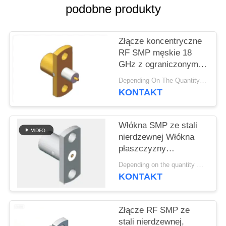
VR
podobne produkty
SHOW
Złącze koncentryczne
SITEMAP
RF SMP męskie 18
GHz z ograniczonym
zatrzaskiem,
PRIVACY
Depending On The Quantity MOQ:50pcs，No MOQ Restriction If In Stocks
przelotowe, do
KONTAKT
POLICY
lutowania, z
kołnierzem, do sprzętu
telemetrycznego i
Włókna SMP ze stali
systemów radarowych
nierdzewnej Włókna
płaszczyzny
półprzeciągania
Depending on the quantity MOQ:50
Włókna SMP wtyczka
KONTAKT
2 otwory Włókna paska
ograniczona
częstotliwość
Złącze RF SMP ze
odciągania do 18 GHz
stali nierdzewnej,