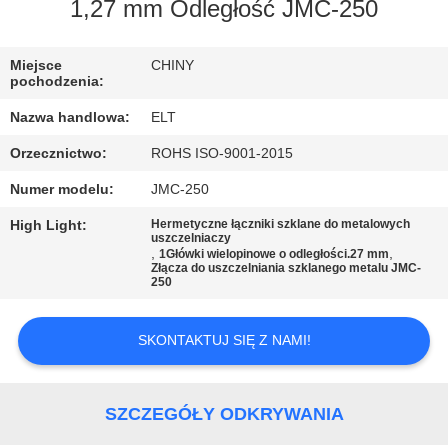
KONTROLA
1,27 mm Odległość JMC-250
JAKOŚCI
Miejsce
CHINY
pochodzenia:
SKONTAKTUJ
Nazwa handlowa:
ELT
SIĘ
Orzecznictwo:
ROHS ISO-9001-2015
Z
Numer modelu:
JMC-250
NAMI
High Light:
Hermetyczne łączniki szklane do metalowych
uszczelniaczy
,
,
1Główki wielopinowe o odległości.27 mm
AKTUALNOŚCI
Złącza do uszczelniania szklanego metalu JMC-
250
POPROSIĆ
SKONTAKTUJ SIĘ Z NAMI!
O
WYCENĘ
SZCZEGÓŁY ODKRYWANIA