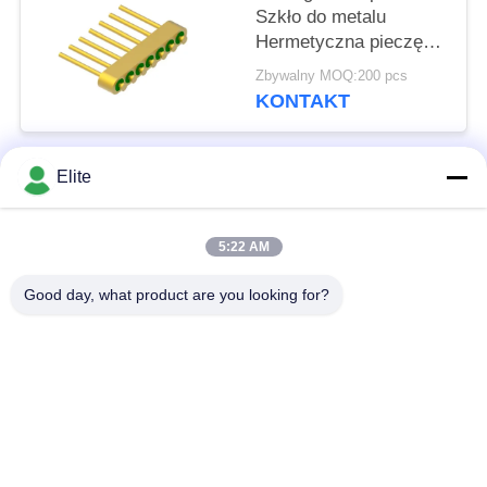
Szkło do metalu
Hermetyczna pieczęć
głowica z złotymi
Zbywalny MOQ:200 pcs
drutami wiązania
KONTAKT
powierzchni MC-630-
JH
Elite
popularne kategorie
Wszystko
5:22 AM
Złącze RF SMA
Złącze SMP RF
Good day, what product are you looking for?
Złącze RF SMPM
Złącze RF 1,0 mm
Złącze RF 1,85 mm
Złącze RF 2,4 mm
Złącze RF 2,92 mm
Złącze RF 3,5 mm