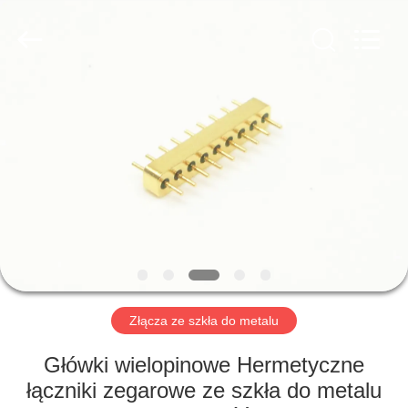
Xi'an
Elite
Electronics
Co.,
Ltd..
All
Rights
Reserved.
DOM
PRODUKTY
O
NAS
WYCIECZKA
PO
Złącza ze szkła do metalu
FABRYCE
Główki wielopinowe Hermetyczne
łączniki zegarowe ze szkła do metalu