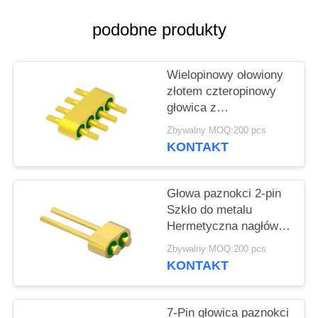
VR
SHOW
podobne produkty
SITEMAP
Wielopinowy ołowiony
złotem czteropinowy
głowica z
PRIVACY
hermetycznymi
Zbywalny MOQ:200 pcs
POLICY
złączami MC-677-JH
KONTAKT
do szkła 7052
Głowa paznokci 2-pin
Szkło do metalu
Hermetyczna nagłówka
pieczęci z
Zbywalny MOQ:200 pcs
powierzchnią wiązania
KONTAKT
złotego drutu MC-628-
JH
7-Pin głowica paznokci