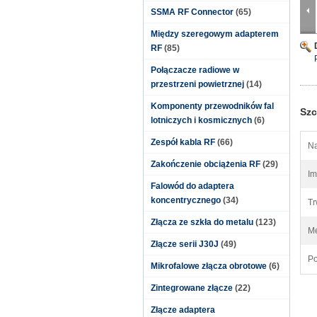
SSMA RF Connector
(65)
Między szeregowym adapterem
RF
(85)
Połączacze radiowe w
przestrzeni powietrznej
(14)
Komponenty przewodników fal
Szc
lotniczych i kosmicznych
(6)
Zespół kabla RF
(66)
Na
Zakończenie obciążenia RF
(29)
Im
Falowód do adaptera
koncentrycznego
(34)
Tr
Złącza ze szkła do metalu
(123)
Me
Złącze serii J30J
(49)
Po
Mikrofalowe złącza obrotowe
(6)
Zintegrowane złącze
(22)
Złącze adaptera