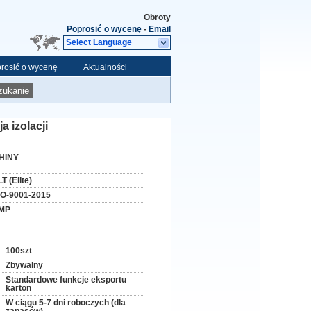
Obroty
Poprosić o wycenę
-
Email
Select Language
rosić o wycenę
Aktualności
zukanie
 izolacji
HINY
T (Elite)
SO-9001-2015
MP
100szt
Zbywalny
Standardowe funkcje eksportu
karton
W ciągu 5-7 dni roboczych (dla