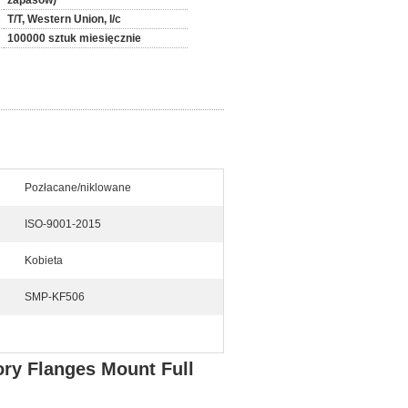
zapasów)
T/T, Western Union, l/c
100000 sztuk miesięcznie
Pozłacane/niklowane
ISO-9001-2015
Kobieta
SMP-KF506
ry Flanges Mount Full