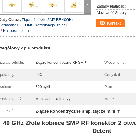
Zasady płatności:
Możliwość Supply:
Duży Obraz :
Złącze żeńskie SMP RF 40GHz
Kontakt
Pozłacane ≥2000MΩ Rezystancja izolacji
Najlepsza cena
zegółowy opis produktu
zwa produktu:
Złącze koncentryczne RF SMP
Włócznienie:
pedancja:
50Ω
Certyfikat:
wałość:
500 cykli
Płeć:
toda montażu:
Mocowanie kołnierzy
Model:
Złącze koncentryczne smp
złącze mini rf
dkreślić:
,
40 GHz Złote kobiece SMP RF konektor 2 otwo
Detent