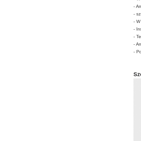
- A
- s
- W
- I
- T
- A
- P
Sz