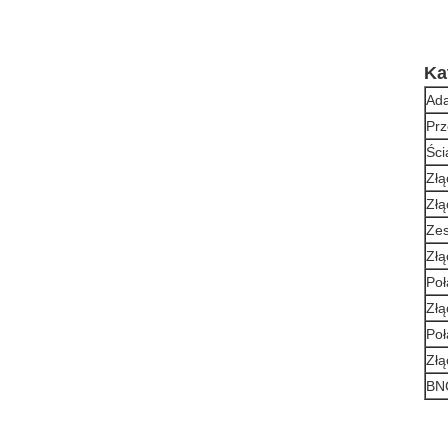
Ka
Ada
Prz
Ści
Złą
Złą
Zes
Zł
Po
Zł
Po
Złą
BNC