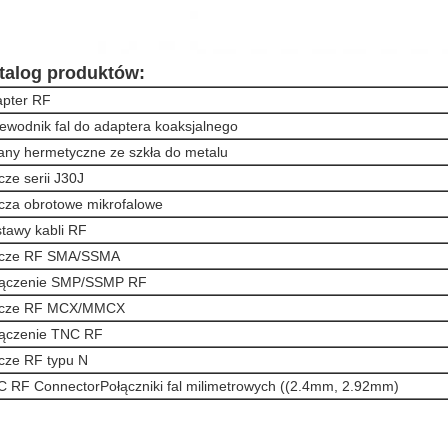
talog produktów:
pter RF
ewodnik fal do adaptera koaksjalnego
any hermetyczne ze szkła do metalu
cze serii J30J
cza obrotowe mikrofalowe
tawy kabli RF
ącze RF SMA/SSMA
łączenie SMP/SSMP RF
ącze RF MCX/MMCX
łączenie TNC RF
cze RF typu N
 RF ConnectorPołączniki fal milimetrowych ((2.4mm, 2.92mm)