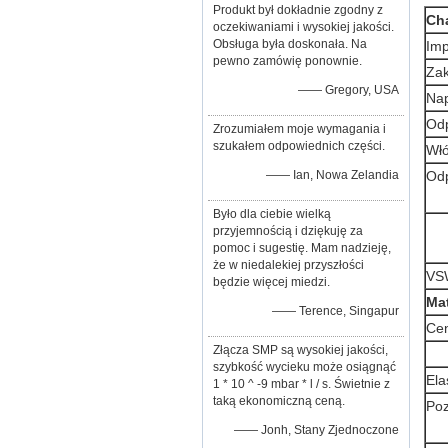
Produkt był dokładnie zgodny z
Cha
oczekiwaniami i wysokiej jakości.
Obsługa była doskonała. Na
Im
pewno zamówię ponownie.
Zak
—— Gregory, USA
Na
Odp
Zrozumiałem moje wymagania i
szukałem odpowiednich części.
Włó
—— Ian, Nowa Zelandia
Od
Było dla ciebie wielką
przyjemnością i dziękuję za
pomoc i sugestię. Mam nadzieję,
że w niedalekiej przyszłości
VS
będzie więcej miedzi.
Mat
—— Terence, Singapur
Cen
Złącza SMP są wysokiej jakości,
szybkość wycieku może osiągnąć
Ela
1 * 10 ^ -9 mbar * l / s. Świetnie z
taką ekonomiczną ceną.
Poz
—— Jonh, Stany Zjednoczone