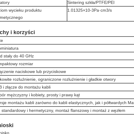
latory
Sintering szkła/PTFE/PEI
iom wycieku produktu
1.01325×10-3Pa·cm3/s
rmetycznego
chy i korzyści
te
miniatura
d stały do 40 GHz
mpaktowy rozmiar
ączenie naciskowe lub przyciskowe
kowite rozluźnienie, ograniczone rozluźnienie i gładkie otwory
 i złącze do montażu kabli
ór mężczyzny i kobiety, prosty i prawy kąt
sje montażu kabli zarówno do kabli elastycznych, jak i półtwardych Mat
 standardowy i hermetyczny, montaż flanszowy i montaż z węzłem
ioski
ojsko.