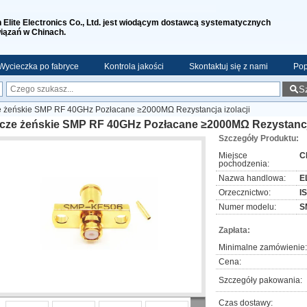
n Elite Electronics Co., Ltd. jest wiodącym dostawcą systematycznych
iązań w Chinach.
Wycieczka po fabryce
Kontrola jakości
Skontaktuj się z nami
Pop
S
e żeńskie SMP RF 40GHz Pozłacane ≥2000MΩ Rezystancja izolacji
ącze żeńskie SMP RF 40GHz Pozłacane ≥2000MΩ Rezystancja
Szczegóły Produktu:
Miejsce
C
pochodzenia:
Nazwa handlowa:
EL
Orzecznictwo:
I
Numer modelu:
S
Zapłata:
Minimalne zamówienie:
Cena:
Szczegóły pakowania:
Czas dostawy: