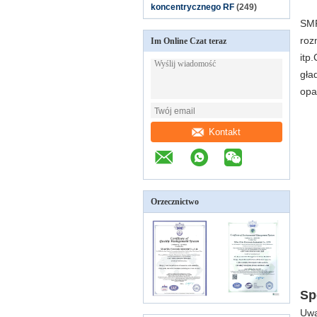
koncentrycznego RF
(249)
SMP
roz
Im Online Czat teraz
itp
gł
opa
Kontakt
Orzecznictwo
Sp
Uwa