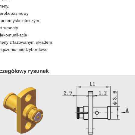
nteny.
zerokopasmowy
 przemyśle lotniczym.
nstrumenty
elekomunikacje
nteny z fazowanym układem
ołączenie międzybordowe
czegółowy rysunek