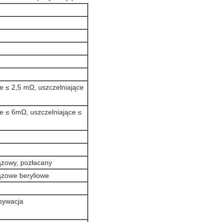
 ≤ 2,5 mΩ, uszczelniające
 ≤ 6mΩ, uszczelniające ≤
ązowy, pozłacany
ązowe beryliowe
sywacja