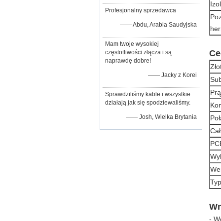
Izo
Profesjonalny sprzedawca
Poz
—— Abdu, Arabia Saudyjska
he
Mam twoje wysokiej
Ce
częstotliwości złącza i są
naprawdę dobre!
Zło
—— Jacky z Korei
Sub
Prą
Sprawdziliśmy kable i wszystkie
działają jak się spodziewaliśmy.
Ko
—— Josh, Wielka Brytania
Poł
Cał
PCB
Wyb
Wer
Typ
Wn
- W