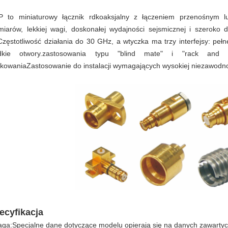
 to miniaturowy łącznik rdkoaksjalny z łączeniem przenośnym 
miarów, lekkiej wagi, doskonałej wydajności sejsmicznej i szeroko
.Częstotliwość działania do 30 GHz, a wtyczka ma trzy interfejsy: peł
adkie otwory.zastosowania typu "blind mate" i "rack and 
kowaniaZastosowanie do instalacji wymagających wysokiej niezawodn
ecyfikacja
ga:Specjalne dane dotyczące modelu opierają się na danych zawartych 