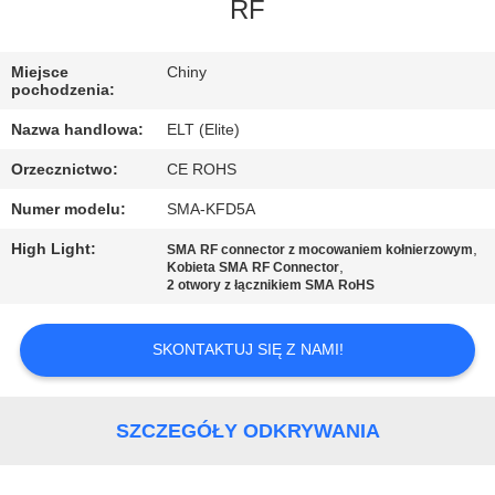
KONTROLA
RF
JAKOŚCI
Miejsce
Chiny
pochodzenia:
SKONTAKTUJ
Nazwa handlowa:
ELT (Elite)
SIĘ
Orzecznictwo:
CE ROHS
Z
Numer modelu:
SMA-KFD5A
NAMI
High Light:
,
SMA RF connector z mocowaniem kołnierzowym
,
Kobieta SMA RF Connector
AKTUALNOŚCI
2 otwory z łącznikiem SMA RoHS
SKONTAKTUJ SIĘ Z NAMI!
POPROSIĆ
O
WYCENĘ
SZCZEGÓŁY ODKRYWANIA