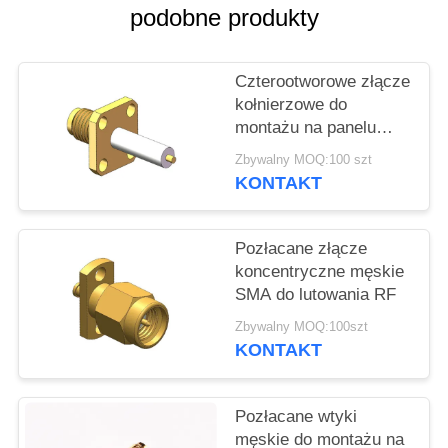
VR
podobne produkty
SHOW
Czterootworowe złącze
SITEMAP
kołnierzowe do
montażu na panelu
50Ω 18GHz SMA RF
PRIVACY
Zbywalny MOQ:100 szt
KONTAKT
POLICY
Pozłacane złącze
koncentryczne męskie
SMA do lutowania RF
Zbywalny MOQ:100szt
KONTAKT
Pozłacane wtyki
męskie do montażu na