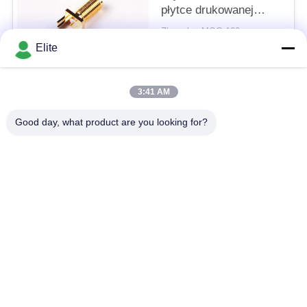
płytce drukowanej
Złącza SMA RF /
Zbywalny MOQ:100
złącze koncentryczne
KONTAKT
Elite
SMA
3:41 AM
popularne kategorie
Wszystko
Good day, what product are you looking for?
Złącze RF SMA
Złącze SMP RF
Złącze RF SMPM
Złącze RF 1,0 mm
Złącze RF 1,85 mm
Złącze RF 2,4 mm
Złącze RF 2,92 mm
Złącze RF 3,5 mm