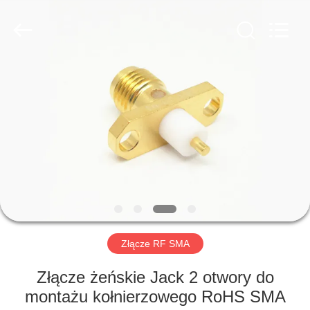
Xi'an
Elite
Electronics
Co.,
Ltd..
All
Rights
Reserved.
DOM
PRODUKTY
O
NAS
WYCIECZKA
PO
Złącze RF SMA
FABRYCE
Złącze żeńskie Jack 2 otwory do
montażu kołnierzowego RoHS SMA