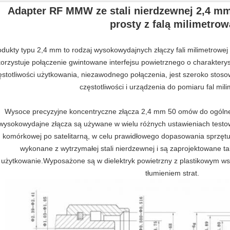
Adapter RF MMW ze stali nierdzewnej 2,4 mm
prosty z falą milimetrow
odukty typu 2,4 mm to rodzaj wysokowydajnych złączy fali milimetrowe
orzystuje połączenie gwintowane interfejsu powietrznego o charakteryst
ęstotliwości użytkowania, niezawodnego połączenia, jest szeroko sto
częstotliwości i urządzenia do pomiaru fal mil
Wysoce precyzyjne koncentryczne złącza 2,4 mm 50 omów do ogólne
wysokowydajne złącza są używane w wielu różnych ustawieniach testo
komórkowej po satelitarną, w celu prawidłowego dopasowania sprzętu
wykonane z wytrzymałej stali nierdzewnej i są zaprojektowane t
użytkowanie.Wyposażone są w dielektryk powietrzny z plastikowym 
tłumieniem strat.