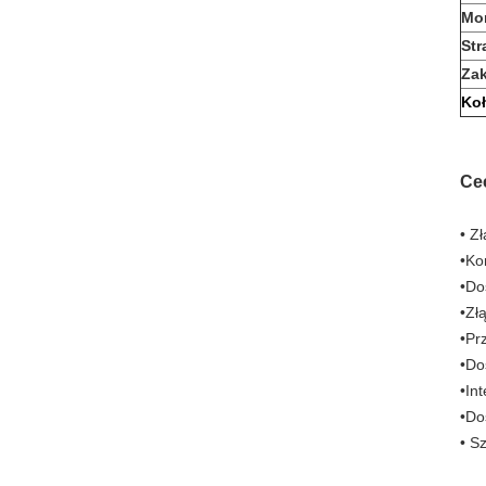
Mo
Str
Zak
Ko
Ce
• Z
•Ko
•Do
•Zł
•Pr
•Do
•In
•Do
• S