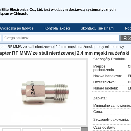
n Elite Electronics Co., Ltd. jest wiodącym dostawcą systematycznych
iązań w Chinach.
Wycieczka po fabryce
Kontrola jakości
Skontaktuj się z nami
Pop
S
pter RF MMW ze stali nierdzewnej 2,4 mm męski na żeński prosty milimetrowy
pter RF MMW ze stali nierdzewnej 2,4 mm męski na żeński 
Szczegóły Produktu:
Miejsce
C
pochodzenia:
Nazwa handlowa:
E
Orzecznictwo:
C
Numer modelu:
E
Zapłata:
Minimalne zamówienie:
Cena:
Szczegóły pakowania:
Czas dostawy: