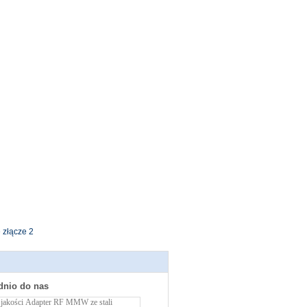
 złącze 2
dnio do nas