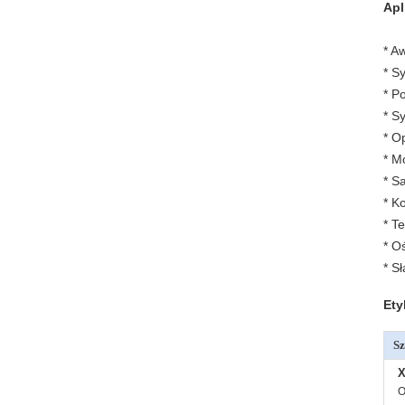
Apl
* A
* S
* P
* S
* O
* M
* S
* K
* T
* O
* S
ł
Ety
Sz
X
O