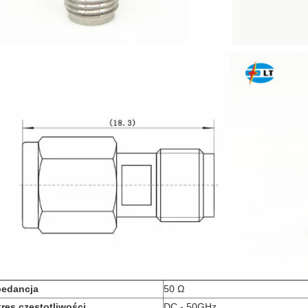
pedancja
50 Ω
res częstotliwości
DC - 50GHz