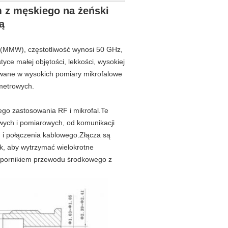
 z męskiego na żeński
ą
j (MMW), częstotliwość wynosi 50 GHz,
yce małej objętości, lekkości, wysokiej
sowane w wysokich pomiary mikrofalowe
imetrowych.
go zastosowania RF i mikrofal.Te
wych i pomiarowych, od komunikacji
 i połączenia kablowego.Złącza są
ak, aby wytrzymać wielokrotne
wspornikiem przewodu środkowego z