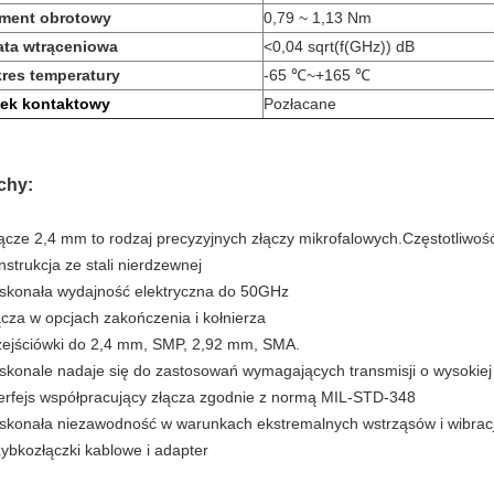
ment obrotowy
0,79 ~ 1,13 Nm
ata wtrąceniowa
<0,04 sqrt(f(GHz)) dB
res temperatury
-65 ℃~+165 ℃
łek kontaktowy
Pozłacane
chy:
łącze 2,4 mm to rodzaj precyzyjnych złączy mikrofalowych.Częstotliwo
nstrukcja ze stali nierdzewnej
skonała wydajność elektryczna do 50GHz
ącza w opcjach zakończenia i kołnierza
zejściówki do 2,4 mm, SMP, 2,92 mm, SMA.
skonale nadaje się do zastosowań wymagających transmisji o wysokiej 
terfejs współpracujący złącza zgodnie z normą MIL-STD-348
skonała niezawodność w warunkach ekstremalnych wstrząsów i wibracj
zybkozłączki kablowe i adapter