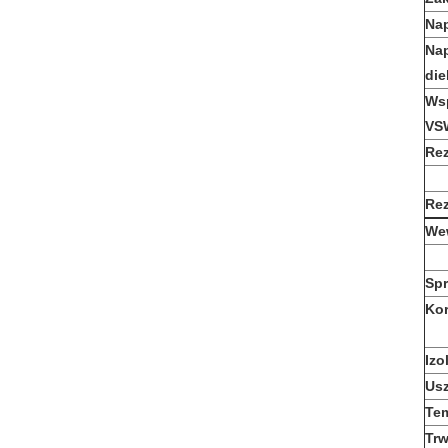
Na
Nap
die
Wsp
VS
Rez
Rez
We
Spr
Kor
Izo
Usz
Te
Trw