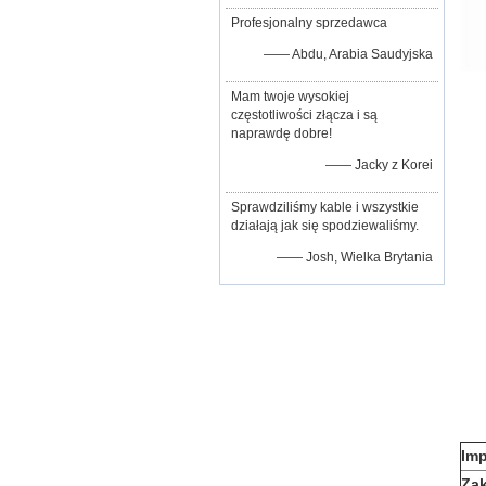
Profesjonalny sprzedawca
—— Abdu, Arabia Saudyjska
Mam twoje wysokiej
częstotliwości złącza i są
naprawdę dobre!
—— Jacky z Korei
Sprawdziliśmy kable i wszystkie
działają jak się spodziewaliśmy.
—— Josh, Wielka Brytania
Im
Zak