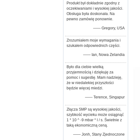
Produkt był dokładnie zgodny z
oczekiwaniami i wysokiej jakości.
Obsługa była doskonała. Na
pewno zamówię ponownie.
—— Gregory, USA
Zrozumiałem moje wymagania i
szukałem odpowiednich części.
—— Ian, Nowa Zelandia
Było dla ciebie wielką
przyjemnością i dziękuję za
pomoc i sugestię. Mam nadzieję,
że w niedalekiej przyszłości
będzie więcej miedzi.
—— Terence, Singapur
Złącza SMP są wysokiej jakości,
szybkość wycieku może osiągnąć
1 * 10 ^ -9 mbar * l / s. Świetnie z
taką ekonomiczną ceną.
—— Jonh, Stany Zjednoczone