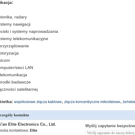
ikacja:
wionika, radary
ystemy nawigacji
ociski i systemy naprowadzania
ystemy telekomunikacyjne
przyrządowanie
otoryzacja
atcom
omputer/sieci LAN
elekomunikacja
środki badawcze
ączności satelitarnej
,
,
kietka:
współosiowe złącza kablowe
złącza koncentryczne mikrofalowe
żeńskie
czegóły kontaktu
i'an Elite Electronics Co., Ltd.
Wyślij zapytanie bezpośre
soba kontaktowa:
Elite