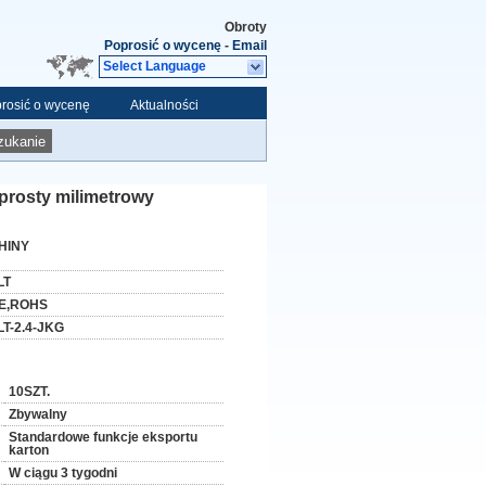
Obroty
Poprosić o wycenę
-
Email
Select Language
rosić o wycenę
Aktualności
zukanie
prosty milimetrowy
HINY
LT
E,ROHS
LT-2.4-JKG
10SZT.
Zbywalny
Standardowe funkcje eksportu
karton
W ciągu 3 tygodni