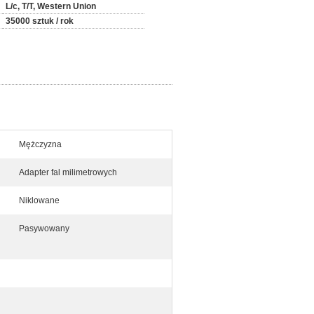
L/c, T/T, Western Union
35000 sztuk / rok
Mężczyzna
Adapter fal milimetrowych
Niklowane
Pasywowany