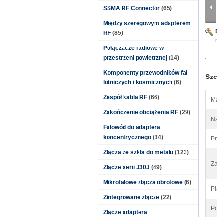
SSMA RF Connector
(65)
Między szeregowym adapterem
RF
(85)
Połączacze radiowe w
przestrzeni powietrznej
(14)
Komponenty przewodników fal
Szc
lotniczych i kosmicznych
(6)
Zespół kabla RF
(66)
Ma
Zakończenie obciążenia RF
(29)
Na
Falowód do adaptera
koncentrycznego
(34)
Pr
Złącza ze szkła do metalu
(123)
Za
Złącze serii J30J
(49)
Mikrofalowe złącza obrotowe
(6)
Pl
Zintegrowane złącze
(22)
Po
Złącze adaptera