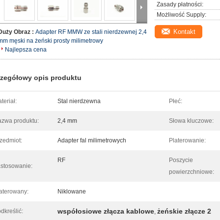
Zasady płatności:
Możliwość Supply:
Kontakt
Duży Obraz :
Adapter RF MMW ze stali nierdzewnej 2,4
mm męski na żeński prosty milimetrowy
Najlepsza cena
zegółowy opis produktu
teriał:
Stal nierdzewna
Płeć:
zwa produktu:
2,4 mm
Słowa kluczowe:
zedmiot:
Adapter fal milimetrowych
Platerowanie:
RF
Poszycie
stosowanie:
powierzchniowe:
aterowany:
Niklowane
współosiowe złącza kablowe
żeńskie złącze 2
dkreślić:
,