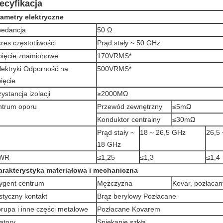
ecyfikacja
ametry elektryczne
pedancja
50 Ω
res częstotliwości
Prąd stały ~ 50 GHz
ięcie znamionowe
170VRMS*
lektryki Odporność na
500VRMS*
ięcie
ystancja izolacji
≥2000MΩ
ntrum oporu
Przewód zewnętrzny
≤5mΩ
Konduktor centralny
≤30mΩ
Prąd stały ~
18 ~ 26,5 GHz
26,5
18 GHz
WR
≤1,25
≤1,3
≤1,4
rakterystyka materiałowa i mechaniczna
ygent centrum
Mężczyzna
Kovar, pozłacan
styczny kontakt
Brąz berylowy Pozłacane
rupa i inne części metalowe
Pozłacane Kovarem
latory
Spiekanie szkła