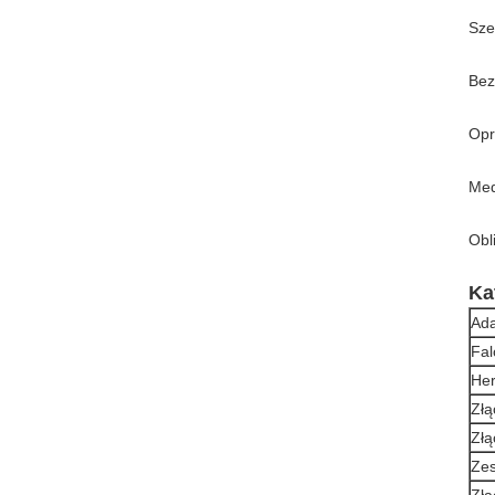
Sze
Bez
Opr
Med
Obl
Ka
Ada
Fal
Her
Złą
Złą
Zes