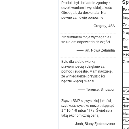
Sp
Produkt był dokładnie zgodny z
oczekiwaniami i wysokiej jakości.
Par
Obsługa była doskonała. Na
Im
pewno zamówię ponownie.
Zak
—— Gregory, USA
Nap
Zrozumiałem moje wymagania i
Die
szukałem odpowiednich części.
nap
—— Ian, Nowa Zelandia
Rez
Ce
Było dla ciebie wielką
przyjemnością i dziękuję za
pomoc i sugestię. Mam nadzieję,
że w niedalekiej przyszłości
będzie więcej miedzi.
—— Terence, Singapur
VS
Cha
Złącza SMP są wysokiej jakości,
szybkość wycieku może osiągnąć
dyr
1 * 10 ^ -9 mbar * l / s. Świetnie z
Ela
taką ekonomiczną ceną.
Sko
—— Jonh, Stany Zjednoczone
izo