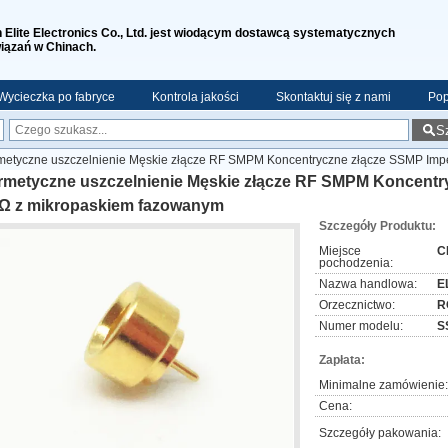
n Elite Electronics Co., Ltd. jest wiodącym dostawcą systematycznych
iązań w Chinach.
Wycieczka po fabryce
Kontrola jakości
Skontaktuj się z nami
Pop
S
metyczne uszczelnienie Męskie złącze RF SMPM Koncentryczne złącze SSMP Imp
rmetyczne uszczelnienie Męskie złącze RF SMPM Koncentr
 Ω z mikropaskiem fazowanym
Szczegóły Produktu:
Miejsce
C
pochodzenia:
Nazwa handlowa:
EL
Orzecznictwo:
R
Numer modelu:
S
Zapłata:
Minimalne zamówienie:
Cena:
Szczegóły pakowania: