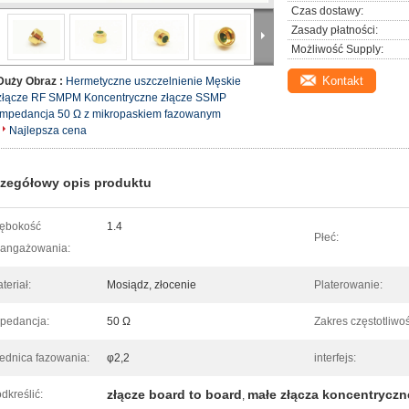
Czas dostawy:
Zasady płatności:
Możliwość Supply:
Kontakt
Duży Obraz :
Hermetyczne uszczelnienie Męskie
złącze RF SMPM Koncentryczne złącze SSMP
Impedancja 50 Ω z mikropaskiem fazowanym
Najlepsza cena
zegółowy opis produktu
ębokość
1.4
Płeć:
angażowania:
teriał:
Mosiądz, złocenie
Platerowanie:
pedancja:
50 Ω
Zakres częstotliwoś
ednica fazowania:
φ2,2
interfejs:
złącze board to board
małe złącza koncentryczn
dkreślić:
,