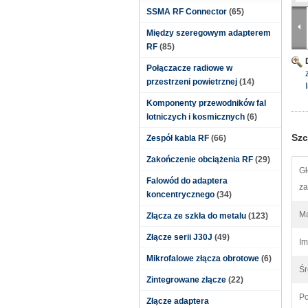
SSMA RF Connector
(65)
Między szeregowym adapterem
RF
(85)
Połączacze radiowe w
przestrzeni powietrznej
(14)
Komponenty przewodników fal
lotniczych i kosmicznych
(6)
Szc
Zespół kabla RF
(66)
Zakończenie obciążenia RF
(29)
Gł
Falowód do adaptera
za
koncentrycznego
(34)
Ma
Złącza ze szkła do metalu
(123)
Złącze serii J30J
(49)
Im
Mikrofalowe złącza obrotowe
(6)
Śr
Zintegrowane złącze
(22)
Po
Złącze adaptera