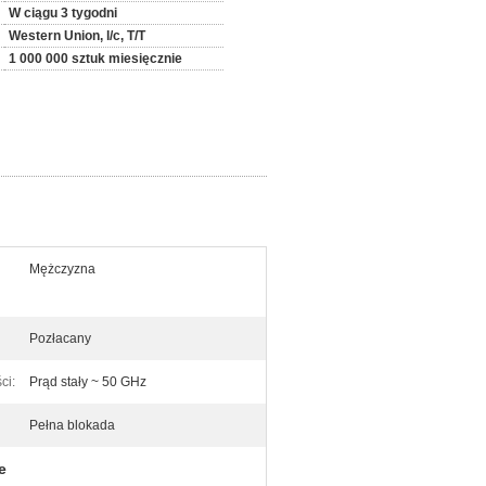
W ciągu 3 tygodni
Western Union, l/c, T/T
1 000 000 sztuk miesięcznie
Mężczyzna
Pozłacany
ci:
Prąd stały ~ 50 GHz
Pełna blokada
e