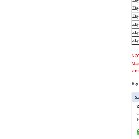
Zł
Zł
Zł
Złą
Złą
Złą
NO
Mam
z n
Ety
Sz
X
O
T