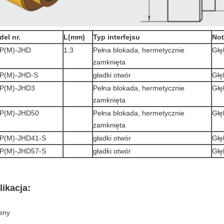
el nr.
L(mm)
Typ interfejsu
Not
P(M)-JHD
1.3
Pełna blokada, hermetycznie
Głę
zamknięta
P(M)-JHD-S
gładki otwór
Głę
P(M)-JHD3
Pełna blokada, hermetycznie
Głę
zamknięta
P(M)-JHD50
Pełna blokada, hermetycznie
Głę
zamknięta
P(M)-JHD41-S
gładki otwór
Głę
P(M)-JHD57-S
gładki otwór
Głę
likacja:
eny