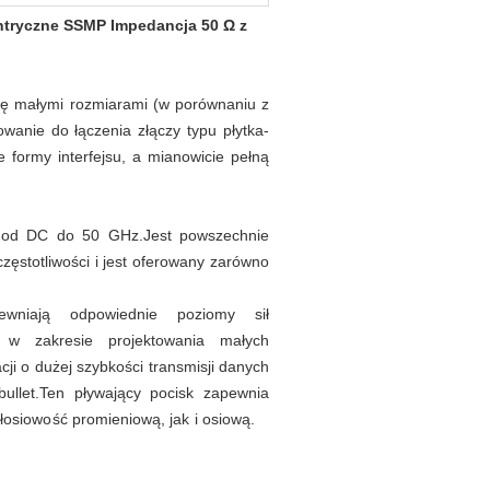
ntryczne SSMP Impedancja 50 Ω z
ię małymi rozmiarami (w porównaniu z
anie do łączenia złączy typu płytka-
 formy interfejsu, a mianowicie pełną
ści od DC do 50 GHz.Jest powszechnie
ęstotliwości i jest oferowany zarówno
wniają odpowiednie poziomy sił
by w zakresie projektowania małych
i o dużej szybkości transmisji danych
bullet.Ten pływający pocisk zapewnia
siowość promieniową, jak i osiową.