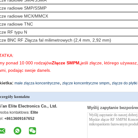
ącze radiowe SMA/SSMA
ącze radiowe SMP/SSMP
ącze radiowe MCX/MMCX
cze radiowe TNC
cze RF typu N
cze BNC RF Złącza fal milimetrowych (2,4 mm, 2,92 mm)
TATKA:
y ponad 10 000 rodzajów
Złącze SMPM,
jeśli złącze, którego używasz,
ami, podając swoje dane
ls
.
,
,
kietka:
małe złącza koncentryczne
złącze koncentryczne smpm
złącze do płytki
czegóły kontaktu
i'an Elite Electronics Co., Ltd.
Wyślij zapytanie bezpośre
soba kontaktowa:
Elite
el:
+8613609167652