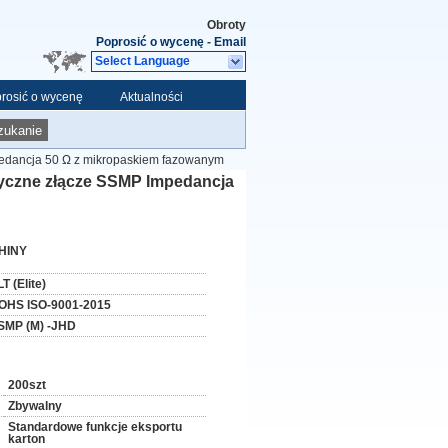
Obroty
Poprosić o wycenę
-
Email
Select Language
rosić o wycenę
Aktualności
zukanie
edancja 50 Ω z mikropaskiem fazowanym
yczne złącze SSMP Impedancja
HINY
T (Elite)
OHS ISO-9001-2015
SMP (M) -JHD
200szt
Zbywalny
Standardowe funkcje eksportu
karton