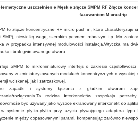
Hermetyczne uszczelnienie Męskie złącze SMPM RF Złącze konce
fazowaniem Microstrip
M to złącze koncentryczne RF micro push in, które charakteryzuje s
i SMP), niewielką wagą, szerokim pasmem roboczym itp. Ma zastosow
tka w przypadku intensywnej modułowości instalacja.Wtyczka ma dwie
adkę i brak gwintowanego otworu.
erfejs SMPM to mikrominiaturowy interfejs o zakresie częstotliwo
sowany w zminiaturyzowanych modułach koncentrycznych o wysokiej cz
ersji wciskanej, jak i zatrzaskowej.
łne zapadki i systemy łączenia z gładkim otworem zape
czania/rozłączania.Ta rodzina interkonektów zaspokaja potrze
dów;może być używany jako wysoce ekranowany interkonekt do aplikacj
 w systemie płytka-płytka przy użyciu pływającego adaptera typu 
ączenie między dopasowanymi parami, kompensując zarówno niewspóło