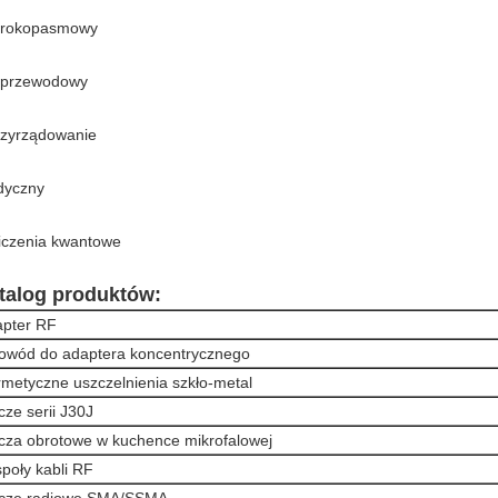
rokopasmowy
przewodowy
zyrządowanie
yczny
iczenia kwantowe
talog produktów:
pter RF
owód do adaptera koncentrycznego
metyczne uszczelnienia szkło-metal
cze serii J30J
cza obrotowe w kuchence mikrofalowej
poły kabli RF