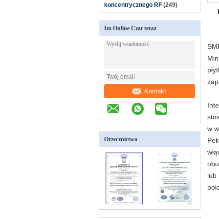
koncentrycznego RF
(249)
Im Online Czat teraz
SMP
Min
pły
zap
Kontakt
Int
sto
w w
Orzecznictwo
Pe
włą
obu
lub
poł