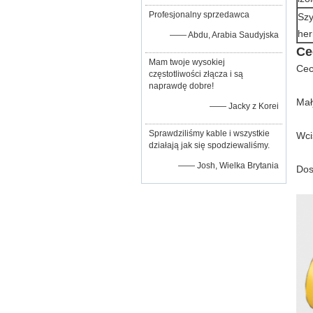
Profesjonalny sprzedawca
Szy
he
—— Abdu, Arabia Saudyjska
Ce
Mam twoje wysokiej
Cec
częstotliwości złącza i są
naprawdę dobre!
Mał
—— Jacky z Korei
Sprawdziliśmy kable i wszystkie
Wci
działają jak się spodziewaliśmy.
—— Josh, Wielka Brytania
Dos